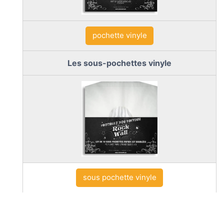
pochette vinyle
Les sous-pochettes vinyle
sous pochette vinyle