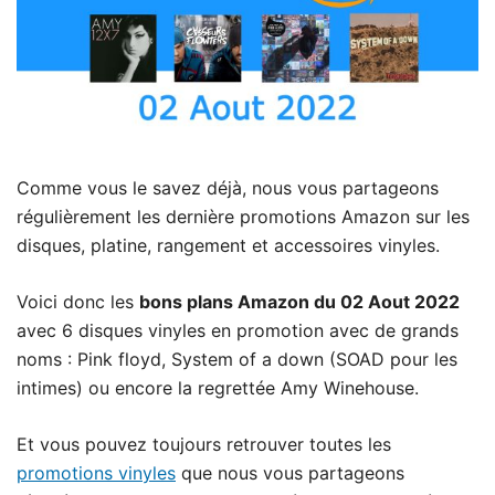
Comme vous le savez déjà, nous vous partageons
régulièrement les dernière promotions Amazon sur les
disques, platine, rangement et accessoires vinyles.
Voici donc les
bons plans Amazon du 02 Aout 2022
avec 6 disques vinyles en promotion avec de grands
noms : Pink floyd, System of a down (SOAD pour les
intimes) ou encore la regrettée Amy Winehouse.
Et vous pouvez toujours retrouver toutes les
promotions vinyles
que nous vous partageons