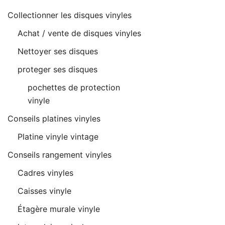
Collectionner les disques vinyles
Achat / vente de disques vinyles
Nettoyer ses disques
proteger ses disques
pochettes de protection
vinyle
Conseils platines vinyles
Platine vinyle vintage
Conseils rangement vinyles
Cadres vinyles
Caisses vinyle
Étagère murale vinyle