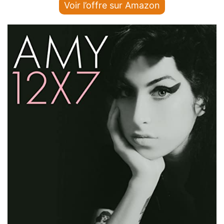
Voir l’offre sur Amazon