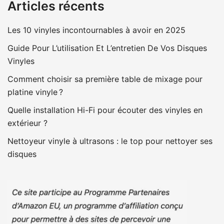
Articles récents
Les 10 vinyles incontournables à avoir en 2025
Guide Pour L’utilisation Et L’entretien De Vos Disques
Vinyles
Comment choisir sa première table de mixage pour
platine vinyle ?
Quelle installation Hi-Fi pour écouter des vinyles en
extérieur ?
Nettoyeur vinyle à ultrasons : le top pour nettoyer ses
disques