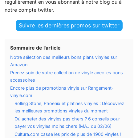
régulièrement en vous abonnant à notre blog ou à
notre compte twitter.
Suivre les dernières promos sur twitter
Sommaire de l'article
Notre sélection des meilleurs bons plans vinyles sur
Amazon
Prenez soin de votre collection de vinyle avec les bons
accessoires
Encore plus de promotions vinyle sur Rangement-
vinyle.com
Rolling Stone, Phoenix et platines vinyles : Découvrez
les meilleures promotions vinyles du moment
Où acheter des vinyles pas chers ? 6 conseils pour
payer vos vinyles moins chers (MAJ du 02/06)
Cultura.com casse les prix de plus de 1900 vinyles !