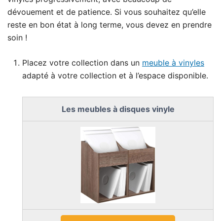
dévouement et de patience. Si vous souhaitez qu’elle
reste en bon état à long terme, vous devez en prendre
soin !
Placez votre collection dans un
meuble à vinyles
adapté à votre collection et à l’espace disponible.
Les meubles à disques vinyle