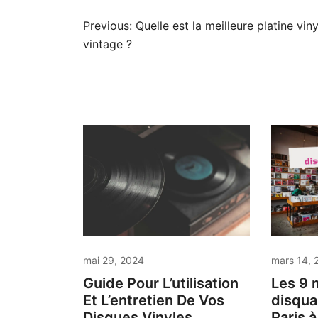
Navigation
Previous:
Quelle est la meilleure platine viny
de
vintage ?
l’article
mai 29, 2024
mars 14, 
Guide Pour L’utilisation
Les 9 
Et L’entretien De Vos
disqua
Disques Vinyles
Paris 