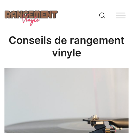
Skip
to
content
Rangement vinyle
Conseils de rangement
vinyle