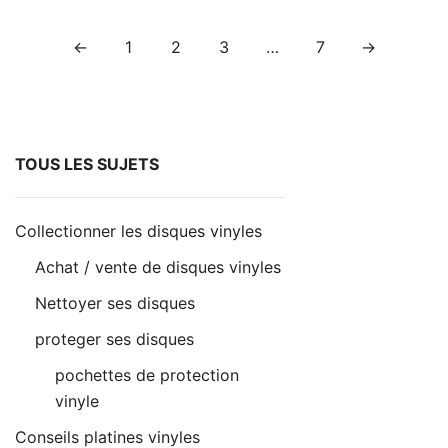
Pagination
←
1
2
3
…
7
→
des
publications
TOUS LES SUJETS
Collectionner les disques vinyles
Achat / vente de disques vinyles
Nettoyer ses disques
proteger ses disques
pochettes de protection
vinyle
Conseils platines vinyles