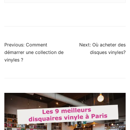
Navigation
Previous:
Comment
Next:
Où acheter des
de
démarrer une collection de
disques vinyles?
vinyles ?
l’article